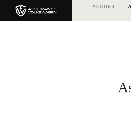
ACCUEIL
As