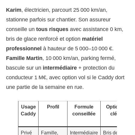
Karim
, électricien, parcourt 25 000 km/an,
stationne parfois sur chantier. Son assureur
conseille un
tous risques
avec assistance 0 km,
bris de glace renforcé et option
matériel
professionnel
à hauteur de 5 000–10 000 €.
Famille Martin
, 10 000 km/an, parking fermé,
bascule sur un
intermédiaire
+ protection du
conducteur 1 M€, avec option vol si le Caddy dort
une partie de la semaine en rue.
Usage
Profil
Formule
Options
Caddy
conseillée
clés
a
Privé
Famille,
Intermédiaire
Bris de
6