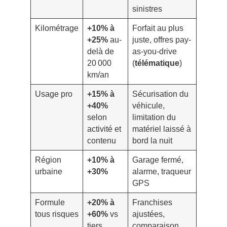
sinistres
Kilométrage
+10% à
Forfait au plus
+25%
au-
juste, offres pay-
delà de
as-you-drive
20 000
(
télématique
)
km/an
Usage pro
+15% à
Sécurisation du
+40%
véhicule,
selon
limitation du
activité et
matériel laissé à
contenu
bord la nuit
Région
+10% à
Garage fermé,
urbaine
+30%
alarme, traqueur
GPS
Formule
+20% à
Franchises
tous risques
+60%
vs
ajustées,
tiers
comparaison