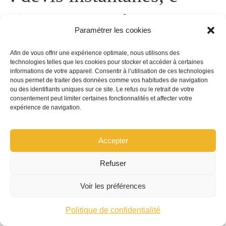
signature et zéro
Paramétrer les cookies
paperasse
Afin de vous offrir une expérience optimale, nous utilisons des
technologies telles que les cookies pour stocker et accéder à certaines
informations de votre appareil. Consentir à l’utilisation de ces technologies
Le parcours digital est désormais la norme. En
nous permet de traiter des données comme vos habitudes de navigation
ou des identifiants uniques sur ce site. Le refus ou le retrait de votre
quelques clics, un conducteur de Caddy obtient un
consentement peut limiter certaines fonctionnalités et affecter votre
expérience de navigation.
devis personnalisé
, compare les garanties et
signe électroniquement. Les assureurs exploitent
Accepter
des formulaires intelligents et la récupération
automatique d’informations (immatriculation,
Refuser
sinistralité) pour accélérer la tarification. Et depuis
Voir les préférences
la fin de la
carte verte papier
en France, la preuve
d’assurance est consultable en ligne, ce qui
Politique de confidentialité
simplifie l’entrée en relation et les contrôles.