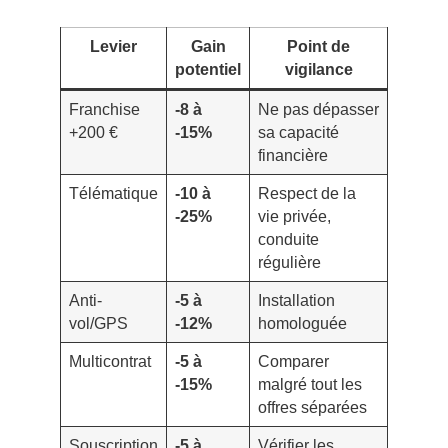
Levier
Gain
Point de
potentiel
vigilance
Franchise
-8 à
Ne pas dépasser
+200 €
-15%
sa capacité
financière
Télématique
-10 à
Respect de la
-25%
vie privée,
conduite
régulière
Anti-
-5 à
Installation
vol/GPS
-12%
homologuée
Multicontrat
-5 à
Comparer
-15%
malgré tout les
offres séparées
Souscription
-5 à
Vérifier les