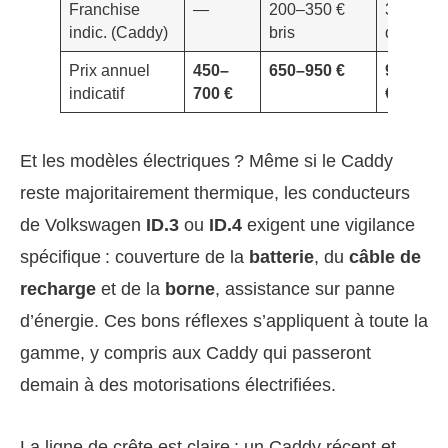
Franchise
—
200–350 €
300–600
indic. (Caddy)
bris
dommag
Prix annuel
450–
650–950 €
900–1 4
indicatif
700 €
€
Et les modèles électriques ? Même si le Caddy
reste majoritairement thermique, les conducteurs
de Volkswagen
ID.3
ou
ID.4
exigent une vigilance
spécifique : couverture de la
batterie
, du
câble de
recharge
et de la
borne
, assistance sur panne
d’énergie. Ces bons réflexes s’appliquent à toute la
gamme, y compris aux Caddy qui passeront
demain à des motorisations électrifiées.
La ligne de crête est claire : un Caddy récent et