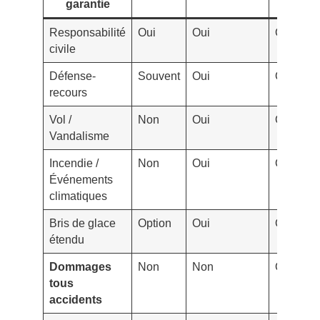
garantie
risque
Responsabilité
Oui
Oui
Oui
civile
Défense-
Souvent
Oui
Oui
recours
Vol /
Non
Oui
Oui
Vandalisme
Incendie /
Non
Oui
Oui
Événements
climatiques
Bris de glace
Option
Oui
Oui
étendu
Dommages
Non
Non
Oui
tous
accidents