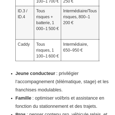
100–1 700 €
250 €
-40%
ID.3 /
Tous
Intermédiaire/Tous
-15%
ID.4
risques +
risques, 800–1
à
batterie, 1
200 €
-30%
000–1 500 €
Caddy
Tous
Intermédiaire,
-30%
risques, 1
650–950 €
à
100–1 600 €
-45%
Jeune conducteur
: privilégier
l’accompagnement (télématique, stage) et les
franchises modulables.
Famille
: optimiser vol/bris et assistance en
fonction du stationnement et des trajets.
Pros
: penser contenu pro, véhicule relais, et