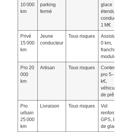
10 000
parking
glace
€
km
fermé
étendu,
conducteur
1 M€
Privé
Jeune
Tous risques
Assistance
1
15 000
conducteur
0 km,
6
km
franchise
modulée
Pro 20
Artisan
Tous risques
Contenu
1
000
pro 5–10
8
km
k€,
véhicule
de prêt
Pro
Livraison
Tous risques
Vol
1
urbain
renforcé,
0
25 000
GPS, bris
km
de glace