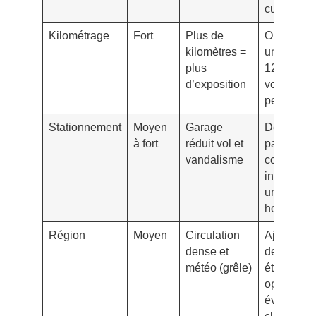
cumulées
Kilométrage
Fort
Plus de
Optez pou
kilomètres =
un forfait 
plus
12k km/an
d’exposition
vous roul
peu
Stationnement
Moyen
Garage
Déclarez
à fort
réduit vol et
parking
vandalisme
couvert,
installez
une alarm
homologu
Région
Moyen
Circulation
Ajoutez br
dense et
de glace
météo (grêle)
étendu et
option
événemen