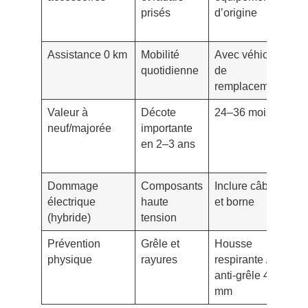
prisés
d’origine
co
vi
Assistance 0 km
Mobilité
Avec véhicule
Co
quotidienne
de
co
remplacement
Valeur à
Décote
24–36 mois
Su
neuf/majorée
importante
me
en 2–3 ans
pr
ca
Dommage
Composants
Inclure câble
Op
électrique
haute
et borne
ut
(hybride)
tension
P
Prévention
Grêle et
Housse
In
physique
rayures
respirante /
mi
anti-grêle 4
si
mm