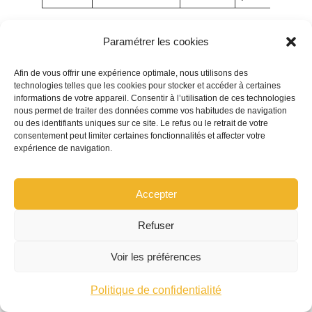
Paramétrer les cookies
Bien étalonné, le comparatif révèle que l’Arteon
n’est pas le plus cher si l’on active tous les leviers
Afin de vous offrir une expérience optimale, nous utilisons des
de prévention et de paramétrage; c’est là que se
technologies telles que les cookies pour stocker et accéder à certaines
informations de votre appareil. Consentir à l’utilisation de ces technologies
cachent les économies durables.
nous permet de traiter des données comme vos habitudes de navigation
ou des identifiants uniques sur ce site. Le refus ou le retrait de votre
consentement peut limiter certaines fonctionnalités et affecter votre
expérience de navigation.
Souscrire en ligne pour
votre Volkswagen
Accepter
Arteon: devis
Refuser
Voir les préférences
instantanés, pièces utiles,
Politique de confidentialité
et réglages gagnants