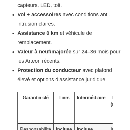
capteurs, LED, toit.
Vol + accessoires
avec conditions anti-
intrusion claires.
Assistance 0 km
et véhicule de
remplacement.
Valeur à neuf/majorée
sur 24–36 mois pour
les Arteon récents.
Protection du conducteur
avec plafond
élevé et options d’assistance juridique.
Garantie clé
Tiers
Intermédiaire
Tous ri
(recomm
Arte
récen
Responsabilité
Incluse
Incluse
Incluse