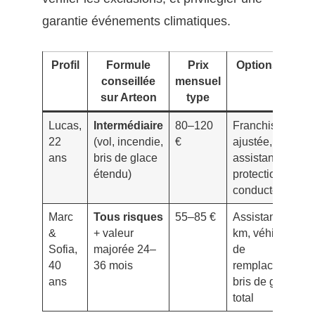
garantie événements climatiques.
Profil
Formule
Prix
Options clés
conseillée
mensuel
sur Arteon
type
Lucas,
Intermédiaire
80–120
Franchise
22
(vol, incendie,
€
ajustée,
ans
bris de glace
assistance,
étendu)
protection
conducteur
Marc
Tous risques
55–85 €
Assistance 0
&
+ valeur
km, véhicule
Sofia,
majorée 24–
de
40
36 mois
remplacement,
ans
bris de glace
total