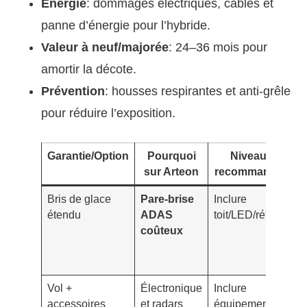
Énergie
: dommages électriques, câbles et
panne d’énergie pour l’hybride.
Valeur à neuf/majorée
: 24–36 mois pour
amortir la décote.
Prévention
: housses respirantes et anti-grêle
pour réduire l’exposition.
Garantie/Option
Pourquoi
Niveau
sur Arteon
recommandé
Bris de glace
Pare-brise
Inclure
Pr
étendu
ADAS
toit/LED/rétros
mo
coûteux
éc
fo
si
Vol +
Électronique
Inclure
Au
accessoires
et radars
équipement
lé