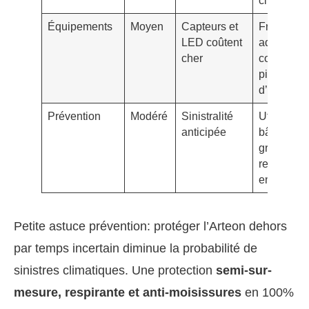
climatiqu
Équipements
Moyen
Capteurs et
Franchise
LED coûtent
adaptées 
cher
couvertur
pièces
d’optique
Prévention
Modéré
Sinistralité
Utilisez u
anticipée
bâche anti
grêle
rembourr
en extérie
Petite astuce prévention: protéger l’Arteon dehors
par temps incertain diminue la probabilité de
sinistres climatiques. Une protection
semi-sur-
mesure, respirante et anti-moisissures
en 100%