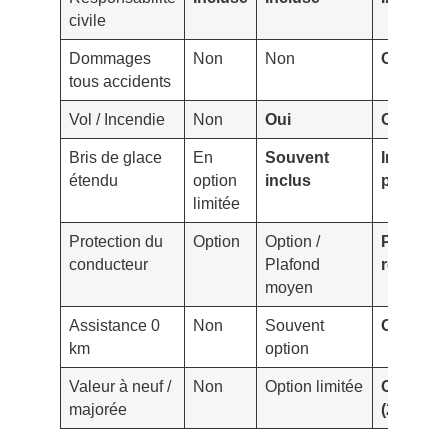
civile
Dommages
Non
Non
Oui
tous accidents
Vol / Incendie
Non
Oui
Oui
Bris de glace
En
Souvent
Inclus +
étendu
option
inclus
plafond 
limitée
Protection du
Option
Option /
Plafond 
conducteur
Plafond
recomm
moyen
Assistance 0
Non
Souvent
Oui
km
option
Valeur à neuf /
Non
Option limitée
Option f
majorée
(24–36 m