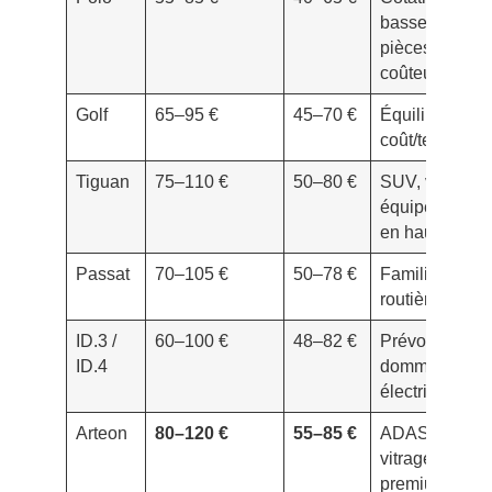
basses,
pièces moins
coûteuses
Golf
65–95 €
45–70 €
Équilibre
coût/techno
Tiguan
75–110 €
50–80 €
SUV, valeur et
équipements
en hausse
Passat
70–105 €
50–78 €
Familiale
routière
ID.3 /
60–100 €
48–82 €
Prévoir option
ID.4
dommages
électriques
Arteon
80–120 €
55–85 €
ADAS et
vitrage
premium