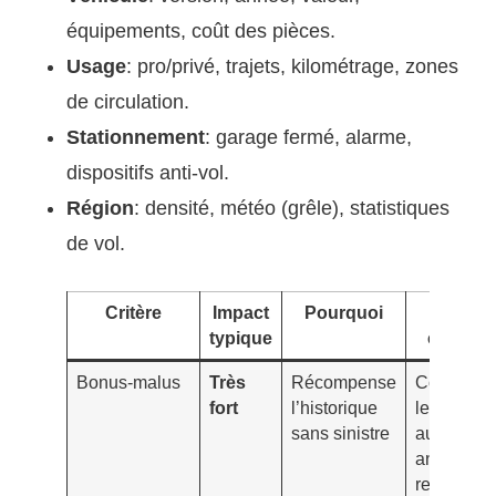
équipements, coût des pièces.
Usage
: pro/privé, trajets, kilométrage, zones
de circulation.
Stationnement
: garage fermé, alarme,
dispositifs anti-vol.
Région
: densité, météo (grêle), statistiques
de vol.
Critère
Impact
Pourquoi
Action
typique
concrèt
Bonus-malus
Très
Récompense
Conserve
fort
l’historique
le bonus s
sans sinistre
au moins 
ans pour
remises