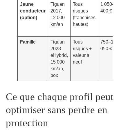
Jeune
Tiguan
Tous
1 050–1
D
conducteur
2017,
risques
400 €
40
(option)
12 000
(franchises
Vo
km/an
hautes)
50
Famille
Tiguan
Tous
750–1
Br
2023
risques +
050 €
€;
eHybrid,
valeur à
D
15 000
neuf
25
km/an,
box
Ce que chaque profil peut
optimiser sans perdre en
protection