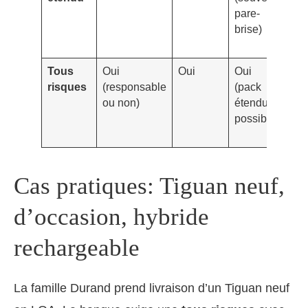
pare-
brise)
Tous
Oui
Oui
Oui
Oui
risques
(responsable
(pack
éle
ou non)
étendu
con
possible)
Cas pratiques: Tiguan neuf,
d’occasion, hybride
rechargeable
La famille Durand prend livraison d’un Tiguan neuf