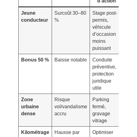
d’action
att
Jeune
Surcoût 30–80
Stage post-
Prim
conducteur
%
permis,
rédui
véhicule
acce
d’occasion
facili
moins
puissant
Bonus 50 %
Baisse notable
Conduite
Stabi
préventive,
tarifa
protection
juridique
utile
Zone
Risque
Parking
Remi
urbaine
vol/vandalisme
fermé,
parfo
dense
accru
gravage
acco
vitrage
Kilométrage
Hausse par
Optimiser
Form