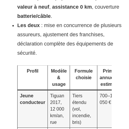
valeur à neuf
,
assistance 0 km
, couverture
batterie/câble
.
Les deux
: mise en concurrence de plusieurs
assureurs, ajustement des franchises,
déclaration complète des équipements de
sécurité.
Profil
Modèle
Formule
Prime
Fr
&
choisie
annuelle
in
usage
estimée
Jeune
Tiguan
Tiers
700–1
Br
conducteur
2017,
étendu
050 €
€;
12 000
(vol,
D
km/an,
incendie,
N/
rue
bris)
20