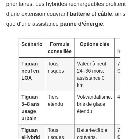
prioritaires. Les hybrides rechargeables profitent
d’une extension couvrant
batterie
et
câble
, ainsi
que d’une assistance
panne d’énergie
.
Scénario
Formule
Options clés
Budget
conseillée
indicatif/
Tiguan
Tous
Valeur à neuf
700–1 00
neuf en
risques
24–36 mois,
€
LOA
assistance 0
km
Tiguan
Tiers
Vol/vandalisme,
450–700 
5–8 ans
étendu
bris de glace
usage
étendu
urbain
Tiguan
Tous
Batterie/câble
750–1 10
eHybrid
risques
couverts,
€