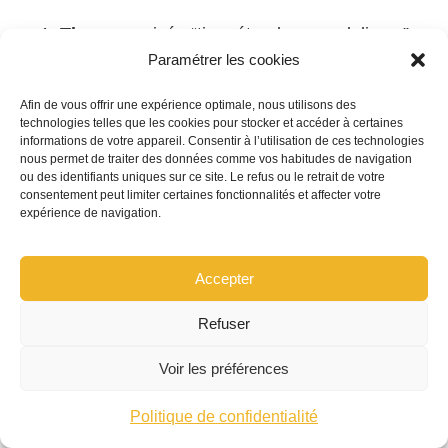
Thomas
: visée “tiers étendu + vandalisme”,
Paramétrer les cookies
ajout
PJ
et
assistance
. Parking sécurisé et
gravage vitrages pour remises additionnelles.
Afin de vous offrir une expérience optimale, nous utilisons des
technologies telles que les cookies pour stocker et accéder à certaines
Durand
: garder
tous risques
les 2–3
informations de votre appareil. Consentir à l’utilisation de ces technologies
nous permet de traiter des données comme vos habitudes de navigation
premières années, relever légèrement la
ou des identifiants uniques sur ce site. Le refus ou le retrait de votre
franchise dommages si besoin pour lisser la
consentement peut limiter certaines fonctionnalités et affecter votre
expérience de navigation.
prime.
Les deux
: comparer trimestriellement les
Accepter
offres lors des renégociations; faire jouer la
concurrence sur les options (
véhicule de
Refuser
remplacement
,
bris étendu
).
Voir les préférences
Un
kilométrage déclaré
au plus juste évite
Politique de confidentialité
de payer pour des kilomètres fictifs.