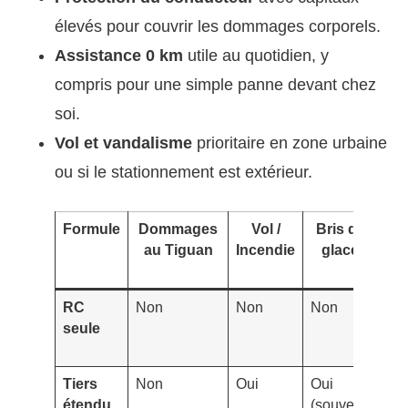
élevés pour couvrir les dommages corporels.
Assistance 0 km
utile au quotidien, y
compris pour une simple panne devant chez
soi.
Vol et vandalisme
prioritaire en zone urbaine
ou si le stationnement est extérieur.
Formule
Dommages
Vol /
Bris de
P
au Tiguan
Incendie
glace
co
RC
Non
Non
Non
Opt
seule
Tiers
Non
Oui
Oui
Opt
étendu
(souvent
sel