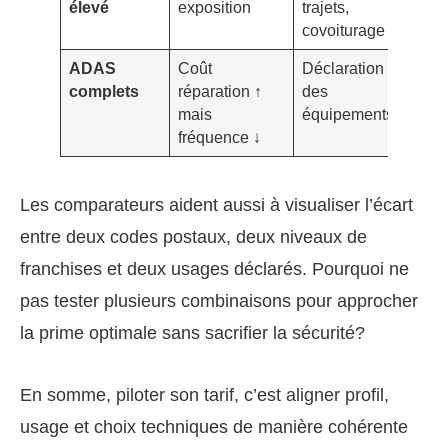
élevé
exposition
trajets,
adap
covoiturage
l’us
ADAS
Coût
Déclaration
Remi
complets
réparation ↑
des
prév
mais
équipements
poss
fréquence ↓
Les comparateurs aident aussi à visualiser l’écart
entre deux codes postaux, deux niveaux de
franchises et deux usages déclarés. Pourquoi ne
pas tester plusieurs combinaisons pour approcher
la prime optimale sans sacrifier la sécurité?
En somme, piloter son tarif, c’est aligner profil,
usage et choix techniques de manière cohérente