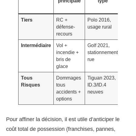
principale
type
pr
indic
Tiers
RC +
Polo 2016,
Base
défense-
usage rural
(écon
recours
maxim
Intermédiaire
Vol +
Golf 2021,
+15–
incendie +
stationnement
vs Tie
bris de
rue
glace
Tous
Dommages
Tiguan 2023,
+30–
Risques
tous
ID.3/ID.4
vs Tie
accidents +
neuves
selon
options
franc
Pour affiner la décision, il est utile d’anticiper le
coût total de possession (franchises, pannes,