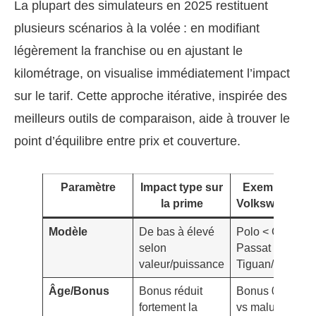
La plupart des simulateurs en 2025 restituent
plusieurs scénarios à la volée : en modifiant
légèrement la franchise ou en ajustant le
kilométrage, on visualise immédiatement l’impact
sur le tarif. Cette approche itérative, inspirée des
meilleurs outils de comparaison, aide à trouver le
point d’équilibre entre prix et couverture.
Paramètre
Impact type sur
Exemples
la prime
Volkswagen
Modèle
De bas à élevé
Polo < Golf ≈
selon
Passat <
valeur/puissance
Tiguan/ID.4
Âge/Bonus
Bonus réduit
Bonus 0,68
fortement la
vs malus