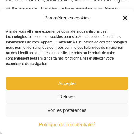
et l’historique. Un simulateur montre vite l’écart
Paramétrer les cookies
entre une
Polo
et un
Tiguan
, mais aussi l’intérêt
d’options ciblées. À profil égal, le passage d’une
Afin de vous offrir une expérience optimale, nous utilisons des
technologies telles que les cookies pour stocker et accéder à certaines
Intermédiaire
à un
Tous Risques
augmente la
informations de votre appareil. Consentir à l’utilisation de ces technologies
prime, pourtant le coût total peut baisser après un
nous permet de traiter des données comme vos habitudes de navigation
ou des identifiants uniques sur ce site. Le refus ou le retrait de votre
bris de glace ou un accrochage couvert. Cette
consentement peut limiter certaines fonctionnalités et affecter votre
expérience de navigation.
logique de
coût complet
évite les mauvaises
surprises et s’applique aussi à l’ID.4 dont les
Accepter
réparations spécifiques justifient une couverture
supérieure.
Refuser
Voir les préférences
Envie de détailler votre cas ? Passez directement à
la section
Souscription en ligne
pour comprendre
Politique de confidentialité
comment préparer vos informations et transformer