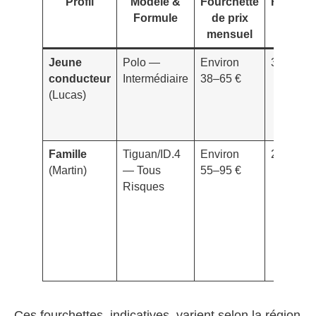
Profil
Modèle &
Fourchette
Franchi
Formule
de prix
typiqu
mensuel
Jeune
Polo —
Environ
300–500
conducteur
Intermédiaire
38–65 €
(Lucas)
Famille
Tiguan/ID.4
Environ
250–450
(Martin)
— Tous
55–95 €
Risques
Ces fourchettes, indicatives, varient selon la région