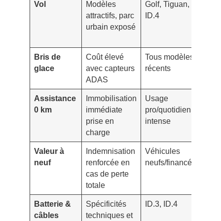
Vol
Modèles
Golf, Tiguan,
Ajou
attractifs, parc
ID.4
alar
urbain exposé
pour
le ri
Bris de
Coût élevé
Tous modèles
Opte
glace
avec capteurs
récents
fran
ADAS
rédu
Assistance
Immobilisation
Usage
Coup
0 km
immédiate
pro/quotidien
véhi
prise en
intense
remp
charge
Valeur à
Indemnisation
Véhicules
Vérif
neuf
renforcée en
neufs/financés
duré
cas de perte
ou 3
totale
Batterie &
Spécificités
ID.3, ID.4
Préc
câbles
techniques et
cond