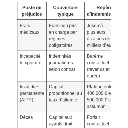
Poste de
Couverture
Repère
préjudice
typique
d’indemnisation
Frais
Frais non pris
Jusqu’à
médicaux
en charge par
plusieurs
régimes
dizaines de
obligatoires
milliers d’euros
Incapacité
Indemnités
Barème
temporaire
journalières
contractuel
selon contrat
(revenus et
durée)
Invalidité
Capital
Plafond entre
permanente
proportionnel au
400 000 € et 1
(AIPP)
taux d’atteinte
500 000 € selon
assureur
Décès
Capital aux
Forfait
ayants droit
contractuel