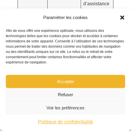
d’assistance
Provisions
Si frais
Demande
Paramétrer les cookies
immédiats
motivée
auprès de
Afin de vous offrir une expérience optimale, nous utilisons des
l’assureur
technologies telles que les cookies pour stocker et accéder à certaines
informations de votre appareil. Consentir à l’utilisation de ces technologies
Offre finale
Après
Vérifier
nous permet de traiter des données comme vos habitudes de navigation
ou des identifiants uniques sur ce site. Le refus ou le retrait de votre
consolidation
barèmes et
consentement peut limiter certaines fonctionnalités et affecter votre
préjudices
expérience de navigation.
oubliés
Accepter
Juridiquement, la loi
Badinter (1985)
protège les
Refuser
victimes, mais pas le conducteur responsable —
d’où l’intérêt crucial de la garantie conducteur. Au
Voir les préférences
niveau européen, la directive
2009/103/CE
Politique de confidentialité
harmonise la responsabilité civile sans rendre la