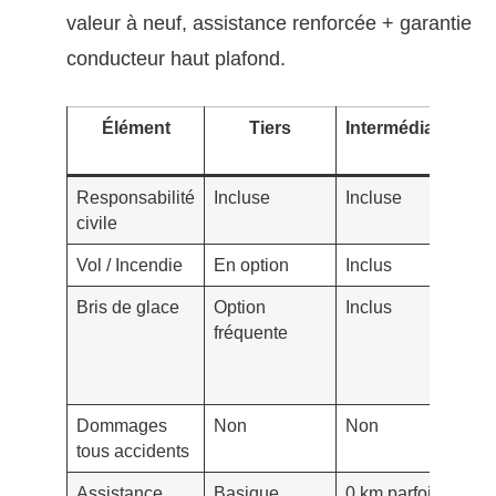
valeur à neuf, assistance renforcée + garantie
conducteur haut plafond.
Élément
Tiers
Intermédiaire
Responsabilité
Incluse
Incluse
In
civile
Vol / Incendie
En option
Inclus
In
Bris de glace
Option
Inclus
In
fréquente
fr
ré
po
Dommages
Non
Non
Ou
tous accidents
Assistance
Basique
0 km parfois
0 