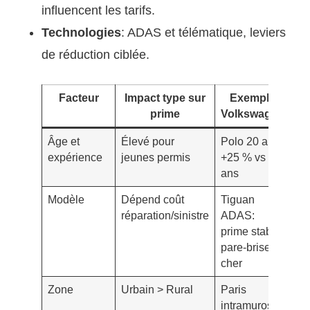
influencent les tarifs.
Technologies
: ADAS et télématique, leviers
de réduction ciblée.
Facteur
Impact type sur
Exemple
prime
Volkswagen
Âge et
Élevé pour
Polo 20 ans,
expérience
jeunes permis
+25 % vs 35
ans
Modèle
Dépend coût
Tiguan
réparation/sinistre
ADAS:
prime stable,
pare-brise
cher
Zone
Urbain > Rural
Paris
intramuros