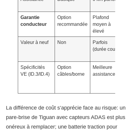
de
Garantie
Option
Plafond
Pl
conducteur
recommandée
moyen à
él
élevé
Valeur à neuf
Non
Parfois
Ou
(durée courte)
mo
ty
Spécificités
Option
Meilleure
Co
VE (ID.3/ID.4)
câbles/borne
assistance
bat
ac
ét
La différence de coût s’apprécie face au risque: un
pare-brise de Tiguan avec capteurs ADAS est plus
onéreux à remplacer; une batterie traction pour