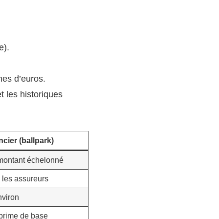
e).
nes d’euros.
t les historiques
ncier (ballpark)
ontant échelonné
 les assureurs
nviron
prime de base