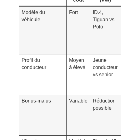
Modèle du
Fort
ID.4,
Adapter
véhicule
Tiguan vs
formule
Polo
valeur 
revente
coût de
rempla
Profil du
Moyen
Jeune
Configu
conducteur
à élevé
conducteur
d’un pl
vs senior
adapté 
franchi
adapté
Bonus-malus
Variable
Réduction
Utiliser
possible
clauses
fidélité
remises
disponi