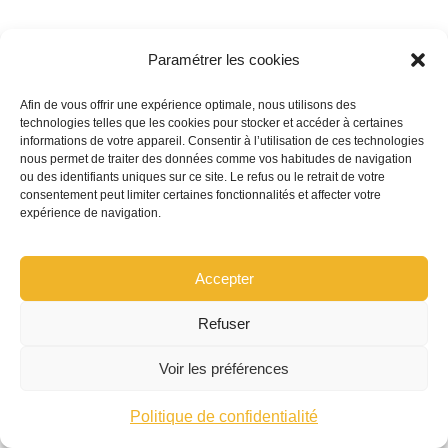
Pour obtenir un devis précis et comparer les offres
Paramétrer les cookies
entre différents assureurs, il est possible d’utiliser
des outils dédiés comme ceux disponibles sur les
Afin de vous offrir une expérience optimale, nous utilisons des
technologies telles que les cookies pour stocker et accéder à certaines
pages de
devis volkswagen comparer
et de
informations de votre appareil. Consentir à l’utilisation de ces technologies
nous permet de traiter des données comme vos habitudes de navigation
consulter les options spécifiques pour les
garanties
ou des identifiants uniques sur ce site. Le refus ou le retrait de votre
consentement peut limiter certaines fonctionnalités et affecter votre
conducteurs essentielles
ou les
assurance vol
expérience de navigation.
Volkswagen Tiers
. Ces ressources aident à estimer
rapidement l’impact sur le budget et à ajuster le
Accepter
choix en fonction des besoins réels.
Refuser
Conseils pratiques pour
Voir les préférences
limiter les coûts sans
Politique de confidentialité