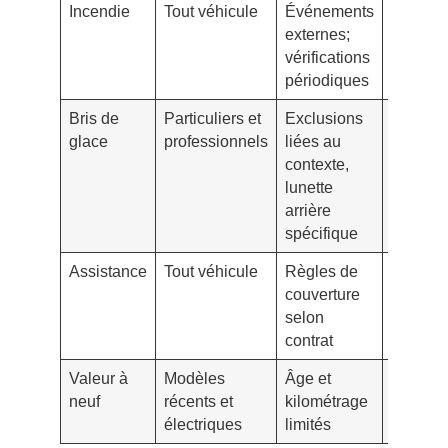
Incendie
Tout véhicule
Événements
Protect
externes;
budget
vérifications
réparat
périodiques
Bris de
Particuliers et
Exclusions
Réparat
glace
professionnels
liées au
rapide s
contexte,
vitrage 
lunette
ailerons
arrière
spécifique
Assistance
Tout véhicule
Règles de
Rempla
couverture
ou dép
selon
sur pla
contrat
Valeur à
Modèles
Âge et
Indemni
neuf
récents et
kilométrage
au prix 
électriques
limités