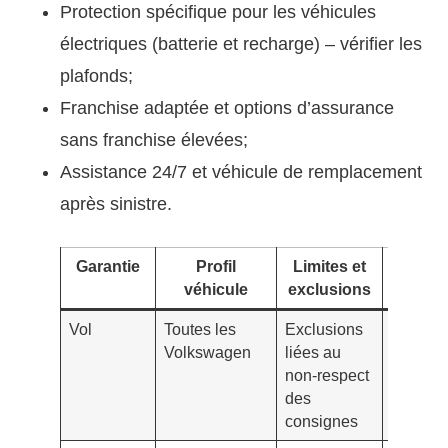
Protection spécifique pour les véhicules
électriques (batterie et recharge) – vérifier les
plafonds;
Franchise adaptée et options d’assurance
sans franchise élevées;
Assistance 24/7 et véhicule de remplacement
après sinistre.
Garantie
Profil
Limites et
Avan
véhicule
exclusions
cl
Vol
Toutes les
Exclusions
Indemni
Volkswagen
liées au
rapide,
non-respect
localisa
des
possibl
consignes