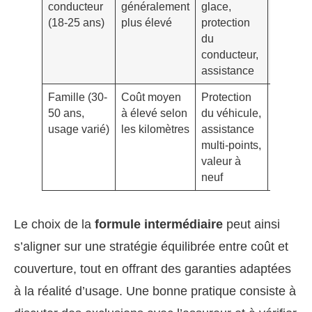
conducteur
généralement
glace,
ancien
(18-25 ans)
plus élevé
protection
ou Golf
du
d’époq
conducteur,
assistance
Famille (30-
Coût moyen
Protection
Passat
50 ans,
à élevé selon
du véhicule,
de
usage varié)
les kilomètres
assistance
collecti
multi-points,
ou
valeur à
Tiguan
neuf
classic
Le choix de la
formule intermédiaire
peut ainsi
s’aligner sur une stratégie équilibrée entre coût et
couverture, tout en offrant des garanties adaptées
à la réalité d’usage. Une bonne pratique consiste à