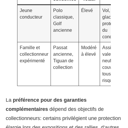
Jeune
Polo
Élevé
Vol, bris de
conducteur
classique,
glace,
Golf
protection
ancienne
du
conducteur
Famille et
Passat
Modéré
Assistance,
collectionneur
ancienne,
à élevé
valeur à
expérimenté
Tiguan de
neuf,
collection
couverture
tous
risques
La
préférence pour des garanties
complémentaires
dépend des objectifs de
collectionneurs: certains privilégient une protection
élargie lors des expositions et des rallies, d’autres