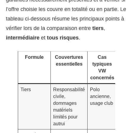
l’offre choisie les couvre en totalité ou en partie. Le
tableau ci-dessous résume les principaux points à
vérifier lors de la comparaison entre
tiers
,
intermédiaire
et
tous risques
.
Formule
Couvertures
Cas
Franc
essentielles
typiques
et c
VW
typi
concernés
Tiers
Responsabilité
Polo
Franc
civile,
ancienne,
basse
dommages
usage club
inexis
matériels
sur le
limités pour
domm
autrui