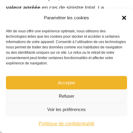
valeur agréée
en cas de sinistre total. La
protection du conducteur
et l’
assistance
Paramétrer les cookies
routière restent des garanties clefs pour assurer
Afin de vous offrir une expérience optimale, nous utilisons des
des déplacements sereins lors des
technologies telles que les cookies pour stocker et accéder à certaines
informations de votre appareil. Consentir à l’utilisation de ces technologies
rassemblements et des expositions. Enfin, la
nous permet de traiter des données comme vos habitudes de navigation
ou des identifiants uniques sur ce site. Le refus ou le retrait de votre
couverture véhicule de collection
peut intégrer
consentement peut limiter certaines fonctionnalités et affecter votre
expérience de navigation.
des clauses spécifiques sur les pièces historiques
et la restitution fidèle des éléments d’origine, afin
Accepter
d’assurer une remise en état fidèle et conforme à
l’époque.
Refuser
Voir les préférences
Cette section détaille les besoins typiques selon le
type de VW et l’usage prévu:
Politique de confidentialité