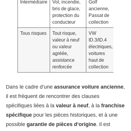
Intermédiaire
Vol, incendie,
Golf
Coût
bris de glace,
ancienne,
moye
protection du
Passat de
conducteur
collection
Tous risques
Tout risque,
VW
Coût 
valeur à neuf
ID.3/ID.4
mais
ou valeur
électriques,
protec
agréée,
voitures
maxim
assistance
haut de
renforcée
collection
Dans le cadre d’une
assurance voiture ancienne
,
il est fréquent de rencontrer des clauses
spécifiques liées à la
valeur à neuf
, à la
franchise
spécifique
pour les pièces historiques, et à une
possible
garantie de pièces d’origine
. Il est