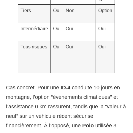
Tiers
Oui
Non
Option
Non/Op
Intermédiaire
Oui
Oui
Oui
Oui
Tous risques
Oui
Oui
Oui
Oui
Cas concret. Pour une
ID.4
conduite 10 jours en
montagne, l’option “événements climatiques” et
l’assistance 0 km rassurent, tandis que la “valeur à
neuf” sur un véhicule récent sécurise
financièrement. À l’opposé, une
Polo
utilisée 3