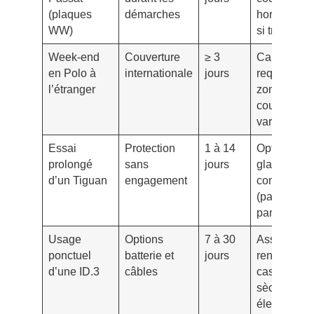
(plaques
démarches
hors Franc
WW)
si transit
Week-end
Couverture
≥ 3
Carte verte
en Polo à
internationale
jours
requise,
l’étranger
zones
couvertes
variables
Essai
Protection
1 à 14
Option bris
prolongé
sans
jours
glace
d’un Tiguan
engagement
conseillée
(pare-brise
panoramiq
Usage
Options
7 à 30
Assistance
ponctuel
batterie et
jours
renforcée e
d’une ID.3
câbles
cas de pan
sèche
électrique