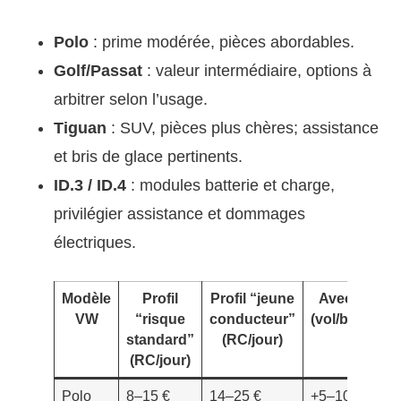
Polo
: prime modérée, pièces abordables.
Golf/Passat
: valeur intermédiaire, options à
arbitrer selon l’usage.
Tiguan
: SUV, pièces plus chères; assistance
et bris de glace pertinents.
ID.3 / ID.4
: modules batterie et charge,
privilégier assistance et dommages
électriques.
Modèle
Profil
Profil “jeune
Avec option
VW
“risque
conducteur”
(vol/bris/ass
standard”
(RC/jour)
(RC/jour)
Polo
8–15 €
14–25 €
+5–10 €/j