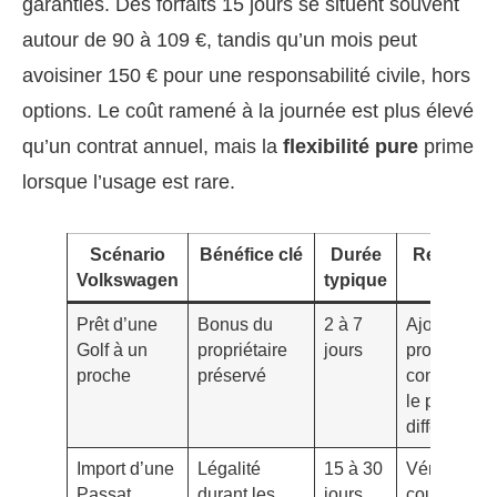
garanties. Des forfaits 15 jours se situent souvent
autour de 90 à 109 €, tandis qu’un mois peut
avoisiner 150 € pour une responsabilité civile, hors
options. Le coût ramené à la journée est plus élevé
qu’un contrat annuel, mais la
flexibilité pure
prime
lorsque l’usage est rare.
Scénario
Bénéfice clé
Durée
Remarqu
Volkswagen
typique
Prêt d’une
Bonus du
2 à 7
Ajouter
Golf à un
propriétaire
jours
protection
proche
préservé
conducteur 
le prêteur e
différent
Import d’une
Légalité
15 à 30
Vérifier
Passat
durant les
jours
couverture