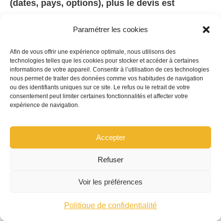
(dates, pays, options), plus le devis est
compétitif et conforme au besoin réel
.
Paramétrer les cookies
Comparatif Volkswagen :
Afin de vous offrir une expérience optimale, nous utilisons des
technologies telles que les cookies pour stocker et accéder à certaines
informations de votre appareil. Consentir à l’utilisation de ces technologies
jeune conducteur vs
nous permet de traiter des données comme vos habitudes de navigation
ou des identifiants uniques sur ce site. Le refus ou le retrait de votre
consentement peut limiter certaines fonctionnalités et affecter votre
famille, formules, prix et
expérience de navigation.
économies envisageables
Accepter
Refuser
Deux profils dominent les demandes d’assurance
temporaire pour Volkswagen: le
jeune conducteur
Voir les préférences
(permis récent, budget serré, déplacements
Politique de confidentialité
ponctuels) et la
famille
(deux conducteurs,